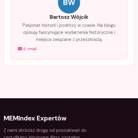
BW
Bartosz Wójcik
Pasjonat historii i podróży w czasie. Na blogu
opisuję fascynujące wydarzenia historyczne i
miejsca związane z przeszłością.
E-mail
MEMIndex Expertów
Z nami skrócisz drogę od poszukiwań do
certyfikatu: intuicyjne filtry, czytelne