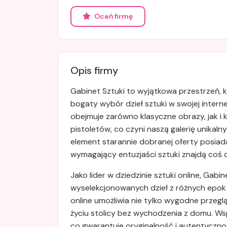
Oceń firmę
Opis firmy
Gabinet Sztuki to wyjątkowa przestrzeń, k
bogaty wybór dzieł sztuki w swojej interne
obejmuje zarówno klasyczne obrazy, jak i
pistoletów, co czyni naszą galerię unikal
element starannie dobranej oferty posiada
wymagający entuzjaści sztuki znajdą coś dl
Jako lider w dziedzinie sztuki online, Gab
wyselekcjonowanych dzieł z różnych epok i
online umożliwia nie tylko wygodne przegl
życiu stolicy bez wychodzenia z domu. Ws
co gwarantuje oryginalność i autentyczno