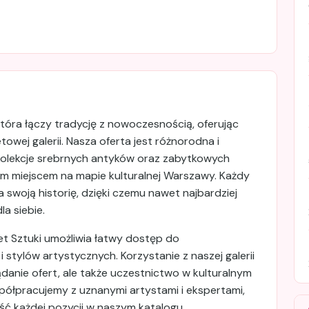
tóra łączy tradycję z nowoczesnością, oferując
towej galerii. Nasza oferta jest różnorodna i
 kolekcje srebrnych antyków oraz zabytkowych
nym miejscem na mapie kulturalnej Warszawy. Każdy
 swoją historię, dzięki czemu nawet najbardziej
a siebie.
inet Sztuki umożliwia łatwy dostęp do
 stylów artystycznych. Korzystanie z naszej galerii
ądanie ofert, ale także uczestnictwo w kulturalnym
półpracujemy z uznanymi artystami i ekspertami,
ść każdej pozycji w naszym katalogu.