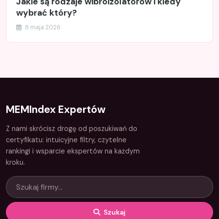
Jakie są rodzaje wibroizolatorów i kiedy
wybrać który?
8 maja 2026
MEMIndex Expertów
Z nami skrócisz drogę od poszukiwań do
certyfikatu: intuicyjne filtry, czytelne
rankingi i wsparcie ekspertów na każdym
kroku.
Szukaj