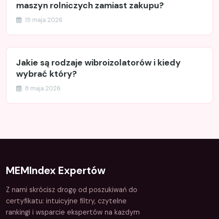
maszyn rolniczych zamiast zakupu?
19 maja 2026
Jakie są rodzaje wibroizolatorów i kiedy
wybrać który?
8 maja 2026
MEMIndex Expertów
Z nami skrócisz drogę od poszukiwań do
certyfikatu: intuicyjne filtry, czytelne
rankingi i wsparcie ekspertów na każdym