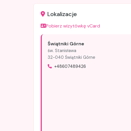
Lokalizacje
Pobierz wizytówkę vCard
Świątniki Górne
św. Stanisława
32-040 Świątniki Górne
+48607489426