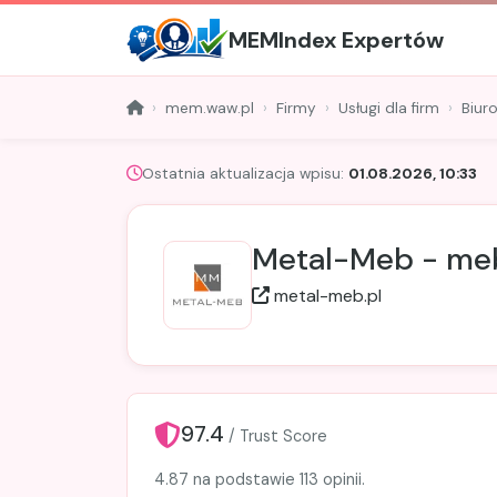
MEMIndex Expertów
mem.waw.pl
Firmy
Usługi dla firm
Biuro
Ostatnia aktualizacja wpisu:
01.08.2026, 10:33
Metal-Meb - me
metal-meb.pl
97.4
/ Trust Score
4.87 na podstawie 113 opinii.