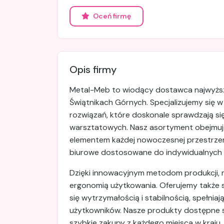
Oceń firmę
Opis firmy
Metal-Meb to wiodący dostawca najwyższej
Świątnikach Górnych. Specjalizujemy się w
rozwiązań, które doskonale sprawdzają się
warsztatowych. Nasz asortyment obejmuje
elementem każdej nowoczesnej przestrzeni 
biurowe dostosowane do indywidualnych 
Dzięki innowacyjnym metodom produkcji, n
ergonomią użytkowania. Oferujemy także 
się wytrzymałością i stabilnością, spełni
użytkowników. Nasze produkty dostępne są
szybkie zakupy z każdego miejsca w kraju.