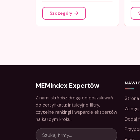
Szczegóły
NAWI
MEMIndex Expertów
Z nami skrócisz drogę od poszukiwań
Strona
do certyfikatu: intuicyjne filtry,
Zaloguj
czytelne rankingi i wsparcie ekspertów
Dodaj f
na każdym kroku.
Przypo
Blog