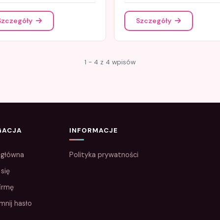
Szczegóły
Szczegóły
1 - 4 z 4 wpisów
GACJA
INFORMACJE
 główna
Polityka prywatności
 się
irmę
mnij hasło