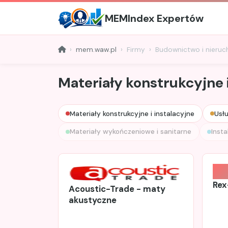
MEMIndex Expertów
mem.waw.pl
Firmy
Budownictwo i nieru
Materiały konstrukcyjne i
Materiały konstrukcyjne i instalacyjne
Usł
Materiały wykończeniowe i sanitarne
Insta
Rex
Acoustic-Trade - maty
akustyczne