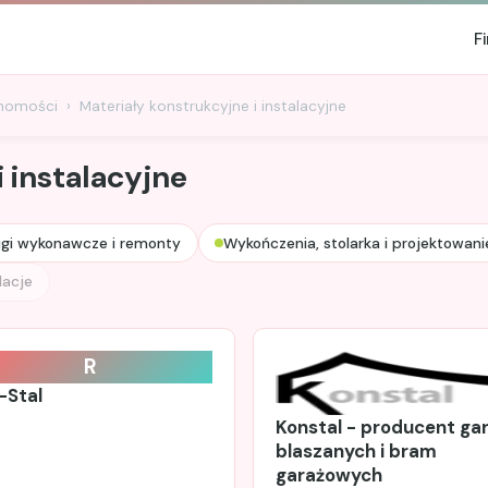
F
chomości
Materiały konstrukcyjne i instalacyjne
 instalacyjne
ugi wykonawcze i remonty
Wykończenia, stolarka i projektowani
lacje
R
-Stal
Konstal - producent ga
blaszanych i bram
garażowych