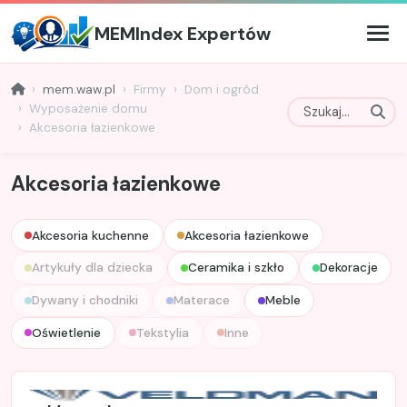
MEMIndex Expertów
mem.waw.pl
Firmy
Dom i ogród
Wyposażenie domu
Akcesoria łazienkowe
Akcesoria łazienkowe
Akcesoria kuchenne
Akcesoria łazienkowe
Artykuły dla dziecka
Ceramika i szkło
Dekoracje
Dywany i chodniki
Materace
Meble
Oświetlenie
Tekstylia
Inne