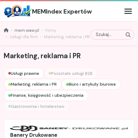
MEMIndex Expertów
mem.waw.pl
Firmy
Usługi dla firm
Marketing, reklama i PR
Marketing, reklama i PR
Usługi prawne
Pozostałe usługi B2B
Marketing, reklama i PR
Biuro i artykuły biurowe
Finanse, księgowość i ubezpieczenia
Gastronomia i hotelarstwo
Banery Drukowane