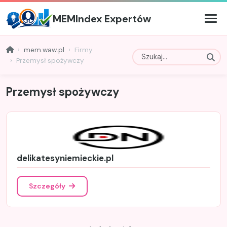
MEMIndex Expertów
mem.waw.pl
Firmy
Przemysł spożywczy
Przemysł spożywczy
delikatesyniemieckie.pl
Szczegóły