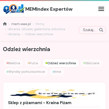
MEMIndex Expertów
mem.waw.pl
Firmy
Ubrania, obuwie, galanteria, biżuteria
Ubrania
Odzież wierzchnia
Odzież wierzchnia
Bielizna
Futra
Odzież wierzchnia
Skórzane
Wyroby pończosznicze
Inne
Sklep z piżamami - Kraina Piżam